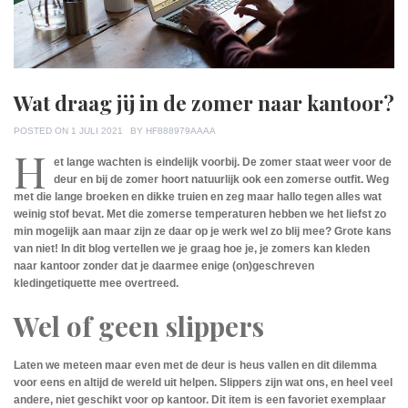
Wat draag jij in de zomer naar kantoor?
POSTED ON
1 JULI 2021
BY
HF888979AAAA
H
et lange wachten is eindelijk voorbij. De zomer staat weer voor de
deur en bij de zomer hoort natuurlijk ook een zomerse outfit. Weg
met die lange broeken en dikke truien en zeg maar hallo tegen alles wat
weinig stof bevat. Met die zomerse temperaturen hebben we het liefst zo
min mogelijk aan maar zijn ze daar op je werk wel zo blij mee? Grote kans
van niet! In dit blog vertellen we je graag hoe je, je zomers kan kleden
naar kantoor zonder dat je daarmee enige (on)geschreven
kledingetiquette mee overtreed.
Wel of geen slippers
Laten we meteen maar even met de deur is heus vallen en dit dilemma
voor eens en altijd de wereld uit helpen. Slippers zijn wat ons, en heel veel
andere, niet geschikt voor op kantoor. Dit item is een favoriet exemplaar