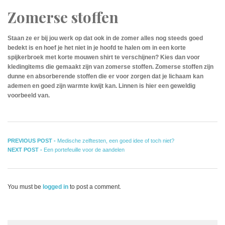
Zomerse stoffen
Staan ze er bij jou werk op dat ook in de zomer alles nog steeds goed
bedekt is en hoef je het niet in je hoofd te halen om in een korte
spijkerbroek met korte mouwen shirt te verschijnen? Kies dan voor
kledingitems die gemaakt zijn van zomerse stoffen. Zomerse stoffen zijn
dunne en absorberende stoffen die er voor zorgen dat je lichaam kan
ademen en goed zijn warmte kwijt kan. Linnen is hier een geweldig
voorbeeld van.
Bericht
Previous
PREVIOUS POST -
Medische zelftesten, een goed idee of toch niet?
Next
post:
NEXT POST -
Een portefeuille voor de aandelen
navigatie
post:
You must be
logged in
to post a comment.