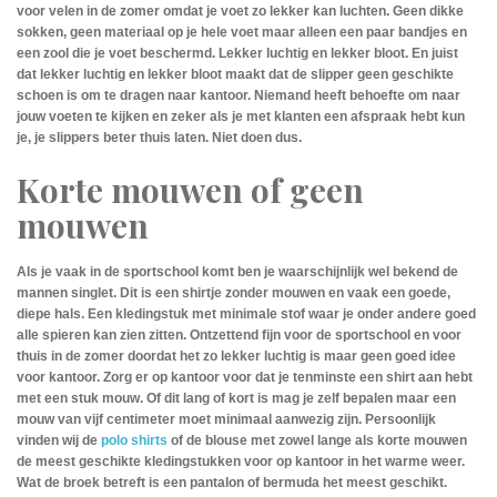
voor velen in de zomer omdat je voet zo lekker kan luchten. Geen dikke
sokken, geen materiaal op je hele voet maar alleen een paar bandjes en
een zool die je voet beschermd. Lekker luchtig en lekker bloot. En juist
dat lekker luchtig en lekker bloot maakt dat de slipper geen geschikte
schoen is om te dragen naar kantoor. Niemand heeft behoefte om naar
jouw voeten te kijken en zeker als je met klanten een afspraak hebt kun
je, je slippers beter thuis laten. Niet doen dus.
Korte mouwen of geen
mouwen
Als je vaak in de sportschool komt ben je waarschijnlijk wel bekend de
mannen singlet. Dit is een shirtje zonder mouwen en vaak een goede,
diepe hals. Een kledingstuk met minimale stof waar je onder andere goed
alle spieren kan zien zitten. Ontzettend fijn voor de sportschool en voor
thuis in de zomer doordat het zo lekker luchtig is maar geen goed idee
voor kantoor. Zorg er op kantoor voor dat je tenminste een shirt aan hebt
met een stuk mouw. Of dit lang of kort is mag je zelf bepalen maar een
mouw van vijf centimeter moet minimaal aanwezig zijn. Persoonlijk
vinden wij de
polo shirts
of de blouse met zowel lange als korte mouwen
de meest geschikte kledingstukken voor op kantoor in het warme weer.
Wat de broek betreft is een pantalon of bermuda het meest geschikt.