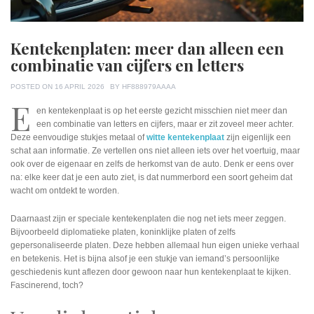
Kentekenplaten: meer dan alleen een
combinatie van cijfers en letters
POSTED ON
16 APRIL 2026
BY
HF888979AAAA
E
en kentekenplaat is op het eerste gezicht misschien niet meer dan
een combinatie van letters en cijfers, maar er zit zoveel meer achter.
Deze eenvoudige stukjes metaal of
witte kentekenplaat
zijn eigenlijk een
schat aan informatie. Ze vertellen ons niet alleen iets over het voertuig, maar
ook over de eigenaar en zelfs de herkomst van de auto. Denk er eens over
na: elke keer dat je een auto ziet, is dat nummerbord een soort geheim dat
wacht om ontdekt te worden.
Daarnaast zijn er speciale kentekenplaten die nog net iets meer zeggen.
Bijvoorbeeld diplomatieke platen, koninklijke platen of zelfs
gepersonaliseerde platen. Deze hebben allemaal hun eigen unieke verhaal
en betekenis. Het is bijna alsof je een stukje van iemand’s persoonlijke
geschiedenis kunt aflezen door gewoon naar hun kentekenplaat te kijken.
Fascinerend, toch?