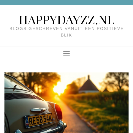
Skip
to
HAPPYDAYZZ.NL
content
BLOGS GESCHREVEN VANUIT EEN POSITIEVE
BLIK
Menu