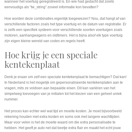
wanneer het voertuig geregistreerd is. En wie had gedacht dat zoiets
eenvoudigs als “tw_string” zoveel informatie kon bevatten?
Hoe worden deze combinaties eigenlijk toegewezen? Nou, dat hangt af van
verschillende factoren zoals het type voertuig en de datum van registratie. Er
is zelfs een specifiek systeem voor verschillende soorten voertuigen zoals
motoren, aanhangwagens en oldtimers. Het is bijna alsof elk type voertuig
zijn eigen kleine wereld van codes en regels heeft.
Hoe krijg je een speciale
kentekenplaat
Denk je eraan om zelf een speciale kentekenplaat te bemachtigen? Dat kan!
In Nederland is het mogelijk om gepersonaliseerde kentekenplaten aan te
vragen, mits ze voldoen aan bepaalde eisen. Dit kan variëren van het
simpelweg toevoegen van je initialen tot het kiezen van een geheel uniek
nummer.
Het proces kan echter wel wat tijd en moeite kosten. Je moet bijvoorbeeld
rekening houden met extra kosten en soms ook met langere wachttijden.
Maar voor velen is het de moeite waard om die extra personalisatie te
hebben. Het geeft je auto net dat beetje extra flair en maakt het echt jouw