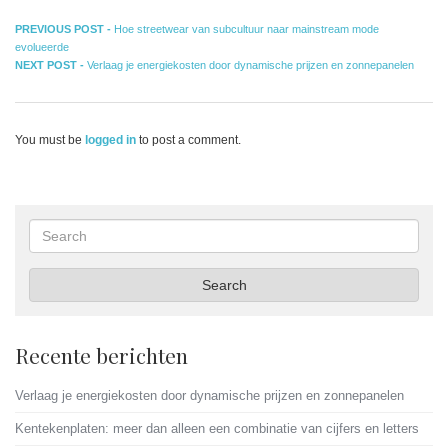
Bericht
Previous
PREVIOUS POST -
Hoe streetwear van subcultuur naar mainstream mode
post:
evolueerde
navigatie
Next
NEXT POST -
Verlaag je energiekosten door dynamische prijzen en zonnepanelen
post:
You must be
logged in
to post a comment.
Search
Search
Recente berichten
Verlaag je energiekosten door dynamische prijzen en zonnepanelen
Kentekenplaten: meer dan alleen een combinatie van cijfers en letters