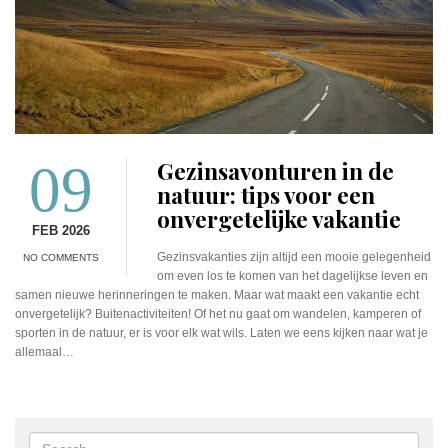
09
Gezinsavonturen in de
natuur: tips voor een
onvergetelijke vakantie
FEB 2026
Gezinsvakanties zijn altijd een mooie gelegenheid
NO COMMENTS
om even los te komen van het dagelijkse leven en
samen nieuwe herinneringen te maken. Maar wat maakt een vakantie echt
onvergetelijk? Buitenactiviteiten! Of het nu gaat om wandelen, kamperen of
sporten in de natuur, er is voor elk wat wils. Laten we eens kijken naar wat je
allemaal…
Search