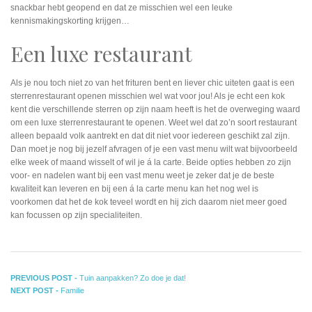
snackbar hebt geopend en dat ze misschien wel een leuke
kennismakingskorting krijgen…
Een luxe restaurant
Als je nou toch niet zo van het frituren bent en liever chic uiteten gaat is een
sterrenrestaurant openen misschien wel wat voor jou! Als je echt een kok
kent die verschillende sterren op zijn naam heeft is het de overweging waard
om een luxe sterrenrestaurant te openen. Weet wel dat zo’n soort restaurant
alleen bepaald volk aantrekt en dat dit niet voor iedereen geschikt zal zijn.
Dan moet je nog bij jezelf afvragen of je een vast menu wilt wat bijvoorbeeld
elke week of maand wisselt of wil je á la carte. Beide opties hebben zo zijn
voor- en nadelen want bij een vast menu weet je zeker dat je de beste
kwaliteit kan leveren en bij een á la carte menu kan het nog wel is
voorkomen dat het de kok teveel wordt en hij zich daarom niet meer goed
kan focussen op zijn specialiteiten.
Bericht
Previous
PREVIOUS POST -
Tuin aanpakken? Zo doe je dat!
Next
post:
NEXT POST -
Familie
navigatie
post: