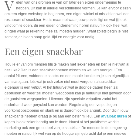
V
elen van ons dromen er van om later een eigen onderneming te
hebben. Dit kan in allerlei verschillende vormen. Je kan ervoor kiezen
om een eigen webshop te beginnen, een eigen winkel of misschien wel een
restaurant of snackbar. Het is maar net waar jouw passie ligt en wat jij leuk
vindt om te doen. Bij een eigen onderneming horen natuurlijk ook heel wat
dingen waar je rekening mee zal moeten houden. Want zoiets begin je niet
zomaar, er is een hoop geld, tijd en energie voor nodig.
Een eigen snackbar
Hou je er van om mensen blij te maken met lekker eten en ben je niet van al
het luxe? Dan is een snackbar openen misschien wel iets voor jou! Een
aantal frituren, voldoende snacks en een mooie locatie en je kan eigenlijk al
van start gaan. Iets wat je ook zeker niet moet vergeten als snackbar
eigenaar is een vetput. Al het frituurvet wat je door de dagen heen zal
gebruiken en weer zal moeten weggooien kan je natuurlijk niet gewoon door
de gootsteen wegspoelen. Hiervoor zijn speciale vetputten zodat het
naderhand weer gerycled kan worden. Regelmatig een vetput legen
voorkomt opstopping en stank en is daarom ook belangrijk. Door dit in jouw
snackbar te hebben draag je bij aan een beter milieu. Een
afvalbak huren
of
kopen is ook zeker handig om te doen. Naast al het praktische werk is
marketing ook een groot deel van je snackbar. De mensen in de omgeving
moeten er natuurlijk wel van op de hoogte zijn gebracht dat je een nieuwe