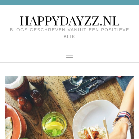
Skip
to
HAPPYDAYZZ.NL
content
BLOGS GESCHREVEN VANUIT EEN POSITIEVE
BLIK
Menu