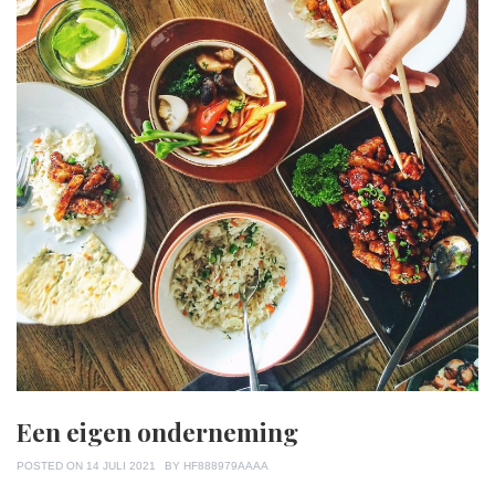
Een eigen onderneming
POSTED ON
14 JULI 2021
BY
HF888979AAAA